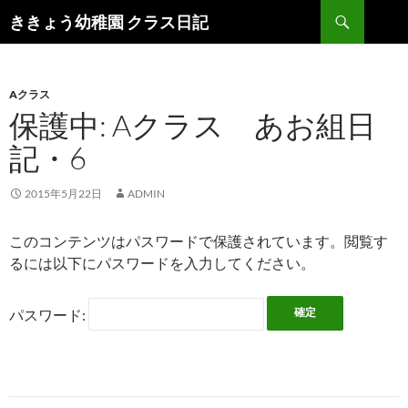
検
ききょう幼稚園 クラス日記
索
コ
ン
テ
ン
Aクラス
ツ
保護中: Aクラス あお組日
へ
記・6
ス
キ
ッ
2015年5月22日
ADMIN
プ
このコンテンツはパスワードで保護されています。閲覧す
るには以下にパスワードを入力してください。
パスワード: