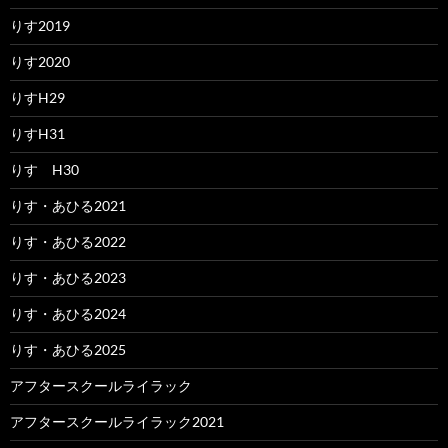
りす2019
りす2020
りすH29
りすH31
りす H30
りす・あひる2021
りす・あひる2022
りす・あひる2023
りす・あひる2024
りす・あひる2025
アフタースクールライラック
アフタースクールライラック2021