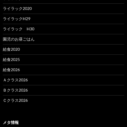
ライラック2020
ライラックH29
ライラック H30
園児のお昼ごはん
給食2020
給食2025
給食2026
Ａクラス2026
Ｂクラス2026
Ｃクラス2026
メタ情報