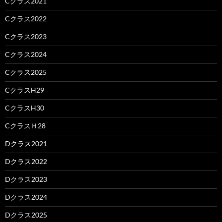
Cクラス2021
Cクラス2022
Cクラス2023
Cクラス2024
Cクラス2025
CクラスH29
CクラスH30
CクラスＨ28
Dクラス2021
Dクラス2022
Dクラス2023
Dクラス2024
Dクラス2025