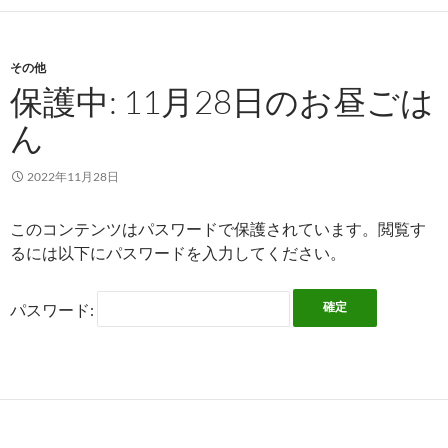
その他
保護中: 11月28日のお昼ごは
ん
2022年11月28日
このコンテンツはパスワードで保護されています。閲覧す
るには以下にパスワードを入力してください。
パスワード: