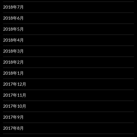
2018年7月
2018年6月
2018年5月
2018年4月
2018年3月
2018年2月
2018年1月
2017年12月
2017年11月
2017年10月
2017年9月
2017年8月