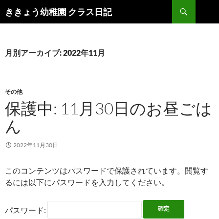
検
ききょう幼稚園 クラス日記
索
コ
ン
テ
ン
月別アーカイブ: 2022年11月
ツ
へ
ス
キ
その他
ッ
保護中: 11月30日のお昼ごは
プ
ん
2022年11月30日
このコンテンツはパスワードで保護されています。閲覧す
るには以下にパスワードを入力してください。
パスワード: