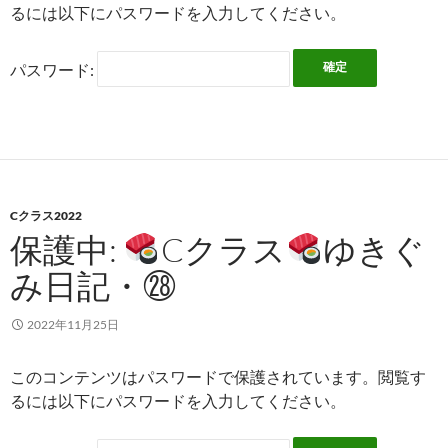
るには以下にパスワードを入力してください。
パスワード:
Cクラス2022
保護中:
Cクラス
ゆきぐ
み日記・㉘
2022年11月25日
このコンテンツはパスワードで保護されています。閲覧す
るには以下にパスワードを入力してください。