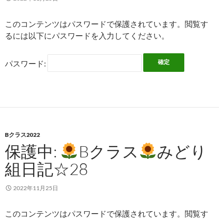
このコンテンツはパスワードで保護されています。閲覧す
るには以下にパスワードを入力してください。
パスワード:
Bクラス2022
保護中:
Bクラス
みどり
組日記☆28
2022年11月25日
このコンテンツはパスワードで保護されています。閲覧す