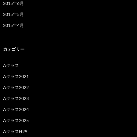
2015年6月
2015年5月
2015年4月
カテゴリー
Aクラス
Aクラス2021
Aクラス2022
Aクラス2023
Aクラス2024
Aクラス2025
AクラスH29