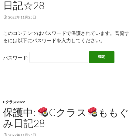
日記☆28
2022年11月25日
このコンテンツはパスワードで保護されています。閲覧す
るには以下にパスワードを入力してください。
パスワード:
Cクラス2022
保護中:
Cクラス
ももぐ
み日記28
2022年11月25日