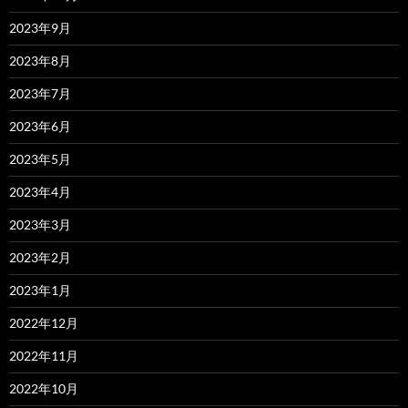
2023年9月
2023年8月
2023年7月
2023年6月
2023年5月
2023年4月
2023年3月
2023年2月
2023年1月
2022年12月
2022年11月
2022年10月