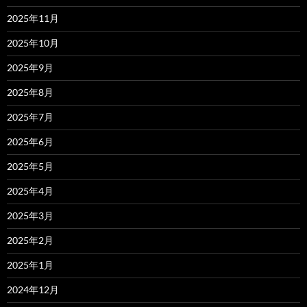
2025年11月
2025年10月
2025年9月
2025年8月
2025年7月
2025年6月
2025年5月
2025年4月
2025年3月
2025年2月
2025年1月
2024年12月