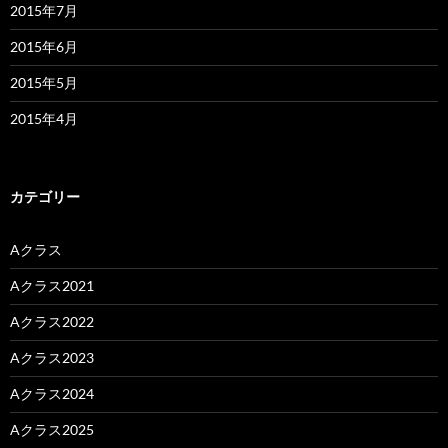
2015年7月
2015年6月
2015年5月
2015年4月
カテゴリー
Aクラス
Aクラス2021
Aクラス2022
Aクラス2023
Aクラス2024
Aクラス2025