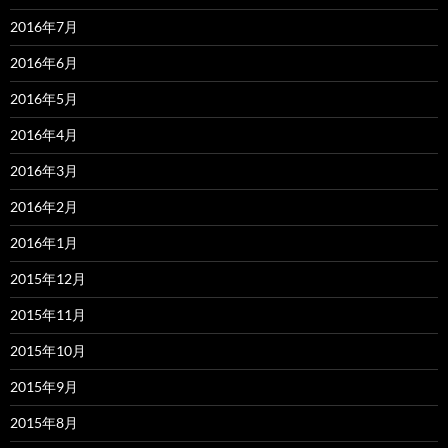
2016年7月
2016年6月
2016年5月
2016年4月
2016年3月
2016年2月
2016年1月
2015年12月
2015年11月
2015年10月
2015年9月
2015年8月