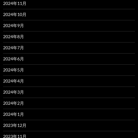
2024年11月
2024年10月
2024年9月
2024年8月
2024年7月
2024年6月
2024年5月
2024年4月
2024年3月
2024年2月
2024年1月
2023年12月
2023年11月