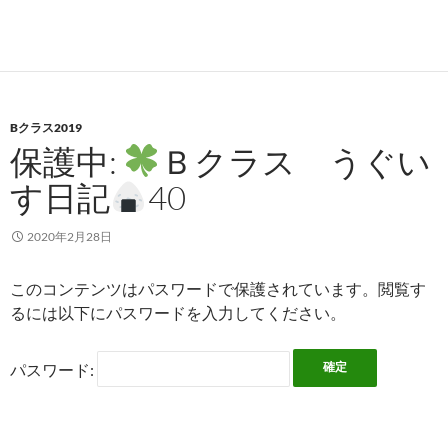
Bクラス2019
保護中:
Ｂクラス うぐい
す日記
40
2020年2月28日
このコンテンツはパスワードで保護されています。閲覧す
るには以下にパスワードを入力してください。
パスワード: