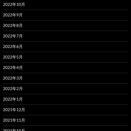
2022年10月
2022年9月
2022年8月
2022年7月
2022年6月
2022年5月
2022年4月
2022年3月
2022年2月
2022年1月
2021年12月
2021年11月
2021年10月