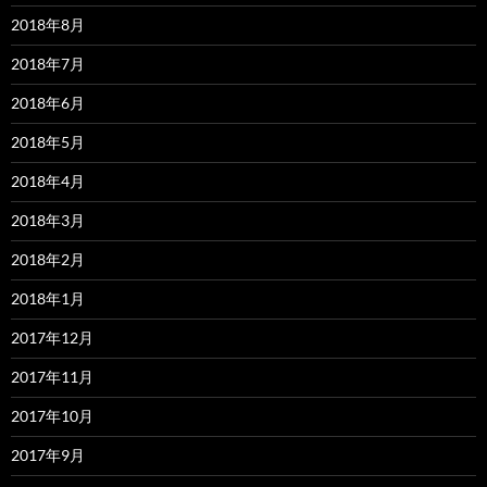
2018年8月
2018年7月
2018年6月
2018年5月
2018年4月
2018年3月
2018年2月
2018年1月
2017年12月
2017年11月
2017年10月
2017年9月