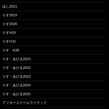
ほし2021
りす2019
りす2020
りすH29
りすH31
りす H30
りす・あひる2021
りす・あひる2022
りす・あひる2023
りす・あひる2024
りす・あひる2025
アフタースクールライラック