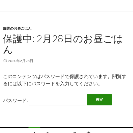
園児のお昼ごはん
保護中: 2月28日のお昼ごは
ん
2020年2月28日
このコンテンツはパスワードで保護されています。閲覧す
るには以下にパスワードを入力してください。
パスワード: