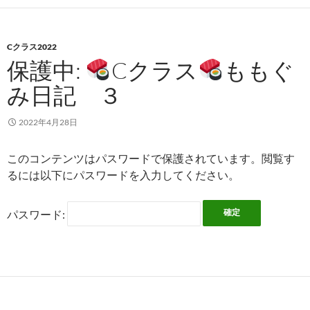
Cクラス2022
保護中:
Cクラス
ももぐ
み日記 ３
2022年4月28日
このコンテンツはパスワードで保護されています。閲覧す
るには以下にパスワードを入力してください。
パスワード: