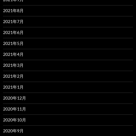
2021年8月
2021年7月
2021年6月
2021年5月
2021年4月
2021年3月
2021年2月
2021年1月
2020年12月
2020年11月
2020年10月
2020年9月