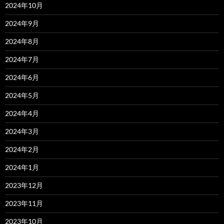
2024年10月
2024年9月
2024年8月
2024年7月
2024年6月
2024年5月
2024年4月
2024年3月
2024年2月
2024年1月
2023年12月
2023年11月
2023年10月