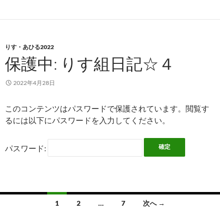
りす・あひる2022
保護中: りす組日記☆４
2022年4月28日
このコンテンツはパスワードで保護されています。閲覧す
るには以下にパスワードを入力してください。
パスワード:
1
2
…
7
次へ →