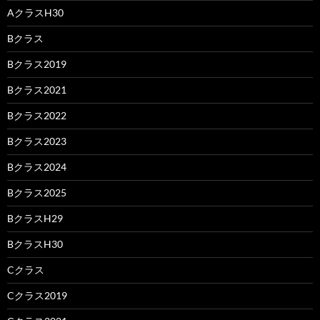
AクラスH30
Bクラス
Bクラス2019
Bクラス2021
Bクラス2022
Bクラス2023
Bクラス2024
Bクラス2025
BクラスH29
BクラスH30
Cクラス
Cクラス2019