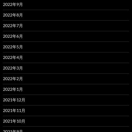
2022年9月
2022年8月
2022年7月
2022年6月
2022年5月
2022年4月
2022年3月
2022年2月
2022年1月
2021年12月
2021年11月
2021年10月
2021年9月