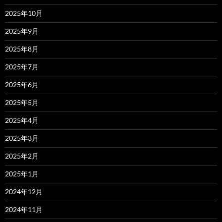
2025年10月
2025年9月
2025年8月
2025年7月
2025年6月
2025年5月
2025年4月
2025年3月
2025年2月
2025年1月
2024年12月
2024年11月