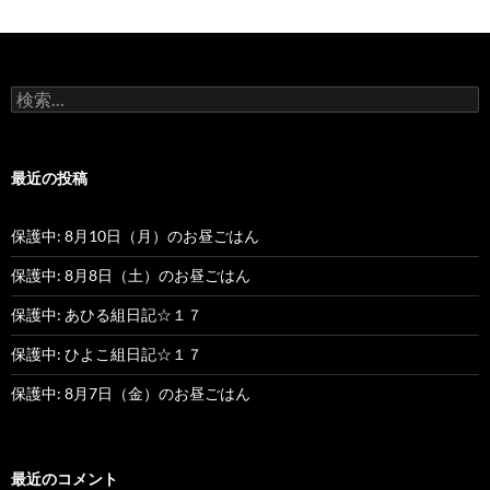
投
稿
ナ
検
ビ
索
:
ゲ
最近の投稿
ー
シ
保護中: 8月10日（月）のお昼ごはん
ョ
保護中: 8月8日（土）のお昼ごはん
ン
保護中: あひる組日記☆１７
保護中: ひよこ組日記☆１７
保護中: 8月7日（金）のお昼ごはん
最近のコメント