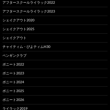
アフタースクールライラック2022
アフタースクールライラック2023
シェイクアウト2020
シェイクアウト2025
シェイクアウト
チャイティム・ぴよティムH30
ペンギンクラブ
ポニート2022
ポニート2023
ポニート2024
ポニート2025
ポニート2026
ライラック2019