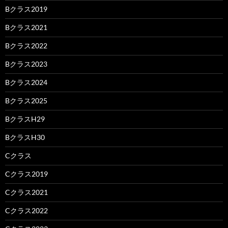
Bクラス2019
Bクラス2021
Bクラス2022
Bクラス2023
Bクラス2024
Bクラス2025
BクラスH29
BクラスH30
Cクラス
Cクラス2019
Cクラス2021
Cクラス2022