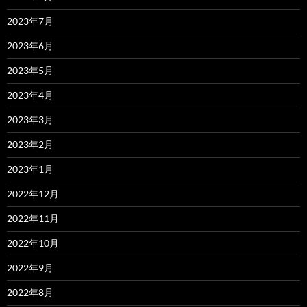
2023年7月
2023年6月
2023年5月
2023年4月
2023年3月
2023年2月
2023年1月
2022年12月
2022年11月
2022年10月
2022年9月
2022年8月