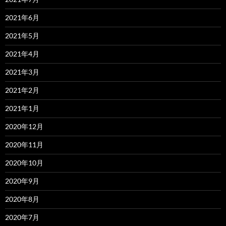
2021年6月
2021年5月
2021年4月
2021年3月
2021年2月
2021年1月
2020年12月
2020年11月
2020年10月
2020年9月
2020年8月
2020年7月