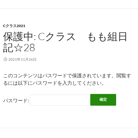
Cクラス2021
保護中: Cクラス もも組日
記☆28
2021年11月26日
このコンテンツはパスワードで保護されています。閲覧す
るには以下にパスワードを入力してください。
パスワード: