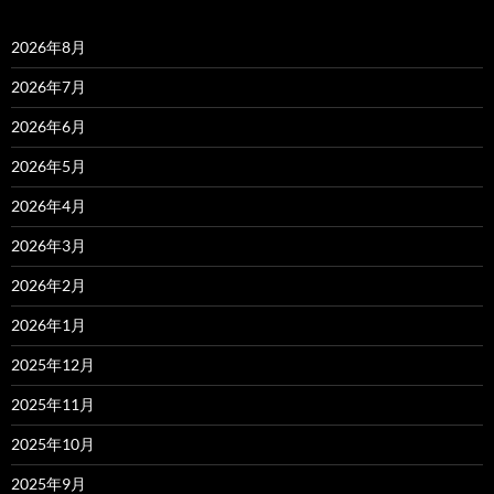
2026年8月
2026年7月
2026年6月
2026年5月
2026年4月
2026年3月
2026年2月
2026年1月
2025年12月
2025年11月
2025年10月
2025年9月