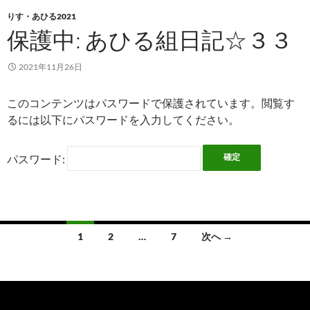
りす・あひる2021
保護中: あひる組日記☆３３
2021年11月26日
このコンテンツはパスワードで保護されています。閲覧す
るには以下にパスワードを入力してください。
パスワード:
1
2
…
7
次へ →
投
稿
ナ