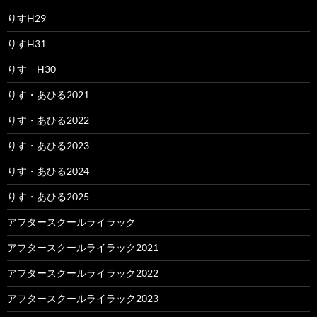
りすH29
りすH31
りす H30
りす・あひる2021
りす・あひる2022
りす・あひる2023
りす・あひる2024
りす・あひる2025
アフタースクールライラック
アフタースクールライラック2021
アフタースクールライラック2022
アフタースクールライラック2023