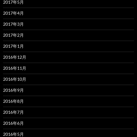
2017年5月
2017年4月
2017年3月
2017年2月
2017年1月
2016年12月
2016年11月
2016年10月
2016年9月
2016年8月
2016年7月
2016年6月
2016年5月