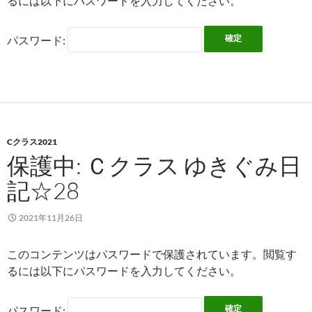
るには以下にパスワードを入力してください。
パスワード:
Cクラス2021
保護中: Ｃクラス ゆきぐみ日
記☆28
2021年11月26日
このコンテンツはパスワードで保護されています。閲覧す
るには以下にパスワードを入力してください。
パスワード: