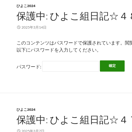
ひよこ2024
保護中: ひよこ組日記☆４
2025年3月14日
このコンテンツはパスワードで保護されています。閲
以下にパスワードを入力してください。
パスワード:
ひよこ2024
保護中: ひよこ組日記☆４
2025年3月7日