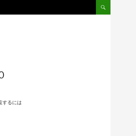
コンテンツへスキップ
０
覧するには