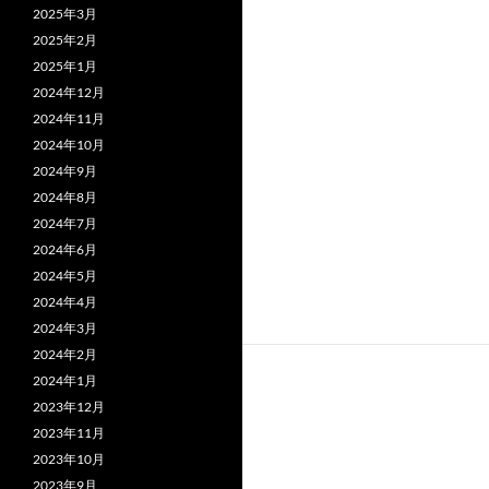
2025年3月
2025年2月
2025年1月
2024年12月
2024年11月
2024年10月
2024年9月
2024年8月
2024年7月
2024年6月
2024年5月
2024年4月
2024年3月
2024年2月
2024年1月
2023年12月
2023年11月
2023年10月
2023年9月