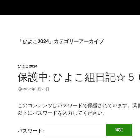
「ひよこ2024」カテゴリーアーカイブ
ひよこ2024
保護中: ひよこ組日記☆５
2025年3月28日
このコンテンツはパスワードで保護されています。閲
以下にパスワードを入力してください。
パスワード: