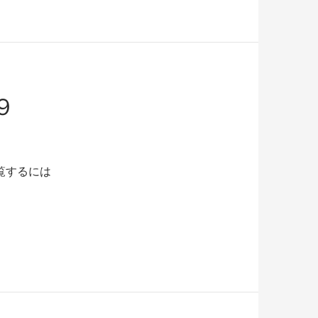
９
覧するには