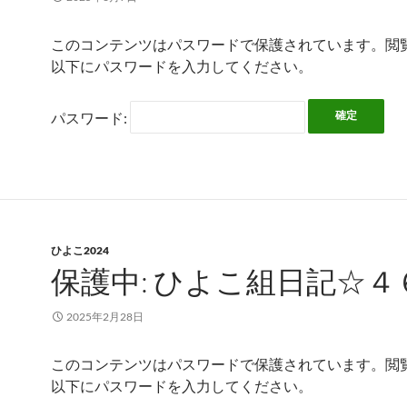
このコンテンツはパスワードで保護されています。閲
以下にパスワードを入力してください。
パスワード:
ひよこ2024
保護中: ひよこ組日記☆４
2025年2月28日
このコンテンツはパスワードで保護されています。閲
以下にパスワードを入力してください。