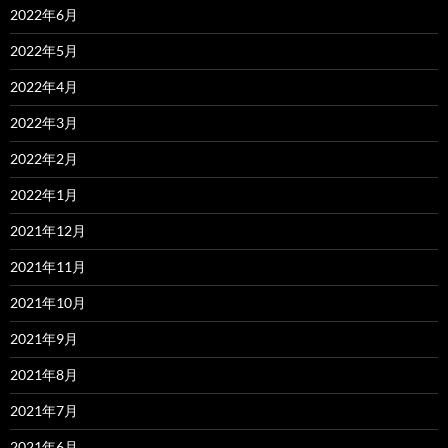
2022年6月
2022年5月
2022年4月
2022年3月
2022年2月
2022年1月
2021年12月
2021年11月
2021年10月
2021年9月
2021年8月
2021年7月
2021年6月