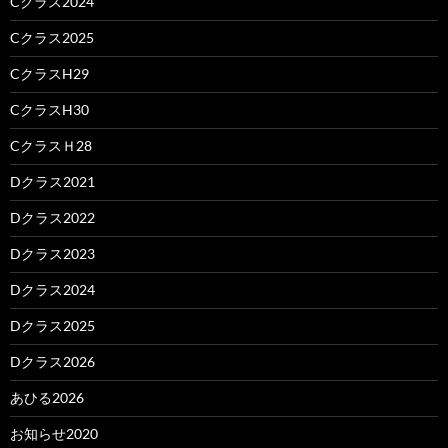
Cクラス2024
Cクラス2025
CクラスH29
CクラスH30
CクラスＨ28
Dクラス2021
Dクラス2022
Dクラス2023
Dクラス2024
Dクラス2025
Dクラス2026
あひる2026
お知らせ2020