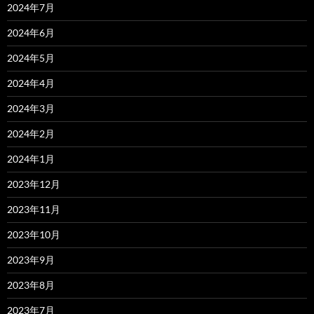
2024年7月
2024年6月
2024年5月
2024年4月
2024年3月
2024年2月
2024年1月
2023年12月
2023年11月
2023年10月
2023年9月
2023年8月
2023年7月