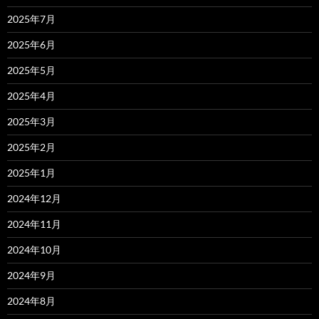
2025年7月
2025年6月
2025年5月
2025年4月
2025年3月
2025年2月
2025年1月
2024年12月
2024年11月
2024年10月
2024年9月
2024年8月