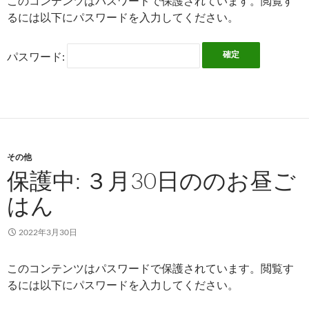
このコンテンツはパスワードで保護されています。閲覧す
るには以下にパスワードを入力してください。
パスワード:
その他
保護中: ３月30日ののお昼ご
はん
2022年3月30日
このコンテンツはパスワードで保護されています。閲覧す
るには以下にパスワードを入力してください。