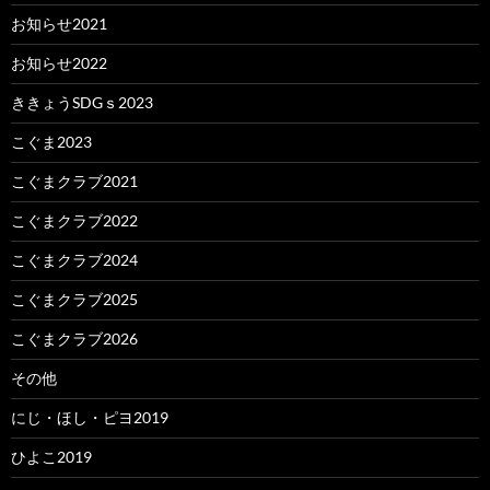
お知らせ2021
お知らせ2022
ききょうSDGｓ2023
こぐま2023
こぐまクラブ2021
こぐまクラブ2022
こぐまクラブ2024
こぐまクラブ2025
こぐまクラブ2026
その他
にじ・ほし・ピヨ2019
ひよこ2019