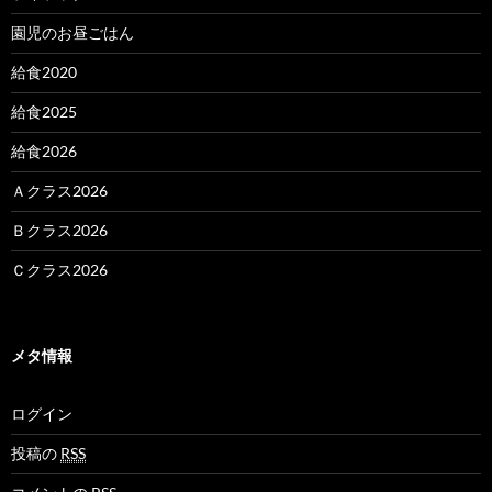
園児のお昼ごはん
給食2020
給食2025
給食2026
Ａクラス2026
Ｂクラス2026
Ｃクラス2026
メタ情報
ログイン
投稿の
RSS