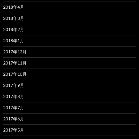
2018年4月
2018年3月
2018年2月
2018年1月
2017年12月
2017年11月
2017年10月
2017年9月
2017年8月
2017年7月
2017年6月
2017年5月