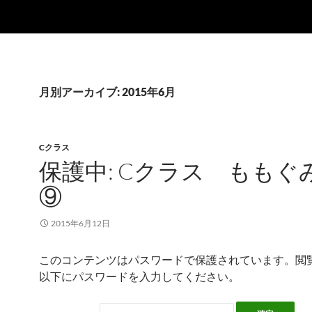
月別アーカイブ: 2015年6月
Cクラス
保護中: Cクラス ももぐ
⑨
2015年6月12日
このコンテンツはパスワードで保護されています。閲
以下にパスワードを入力してください。