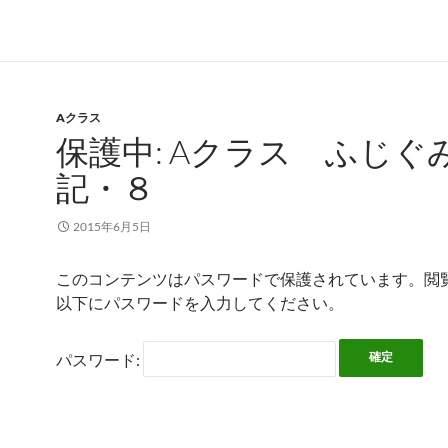
Aクラス
保護中: Aクラス ふじぐ
記・８
2015年6月5日
このコンテンツはパスワードで保護されています。閲
以下にパスワードを入力してください。
パスワード: