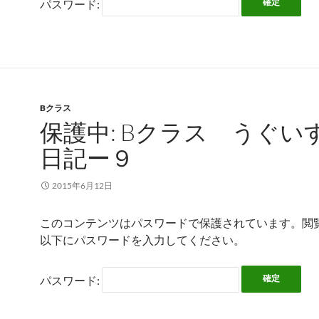
パスワード:
Bクラス
保護中: Bクラス うぐい
日記ー９
2015年6月12日
このコンテンツはパスワードで保護されています。閲
以下にパスワードを入力してください。
パスワード: