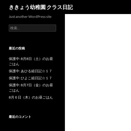
検
ききょう幼稚園 クラス日記
索
Just another WordPress site
検
索
:
最近の投稿
保護中: 8月8日（土）のお昼
ごはん
保護中: あひる組日記☆１７
保護中: ひよこ組日記☆１７
保護中: 8月7日（金）のお昼
ごはん
8月６日（木）のお昼ごはん
最近のコメント