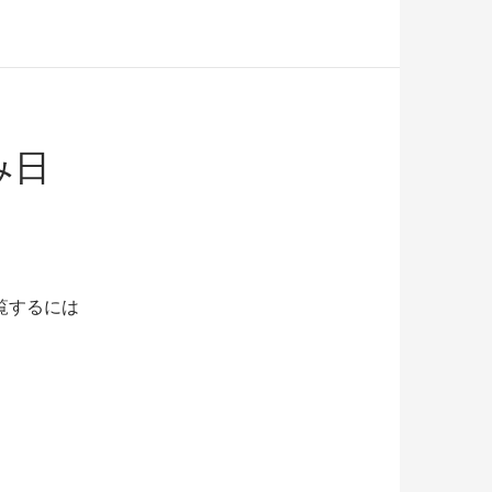
み日
覧するには