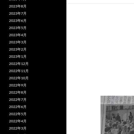
2023年8月
2023年7月
2023年6月
2023年5月
2023年4月
2023年3月
2023年2月
2023年1月
2022年12月
2022年11月
2022年10月
2022年9月
2022年8月
2022年7月
2022年6月
2022年5月
2022年4月
2022年3月