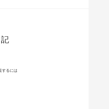
 日記
覧するには