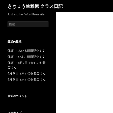
検
ききょう幼稚園 クラス日記
索
Just another WordPress site
検
索
:
最近の投稿
保護中: あひる組日記☆１７
保護中: ひよこ組日記☆１７
保護中: 8月7日（金）のお昼
ごはん
8月６日（木）のお昼ごはん
8月５日（水）のお昼ごはん
最近のコメント
アーカイブ