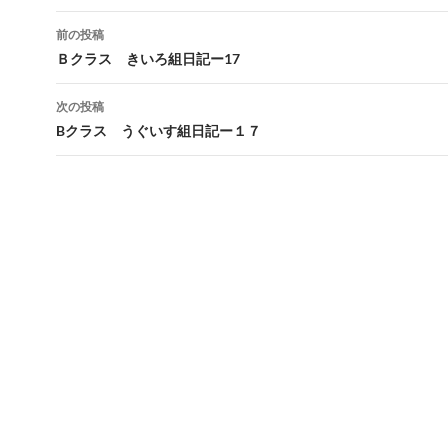
前の投稿
投
Ｂクラス きいろ組日記ー17
稿
次の投稿
ナ
Bクラス うぐいす組日記ー１７
ビ
ゲ
ー
シ
ョ
ン