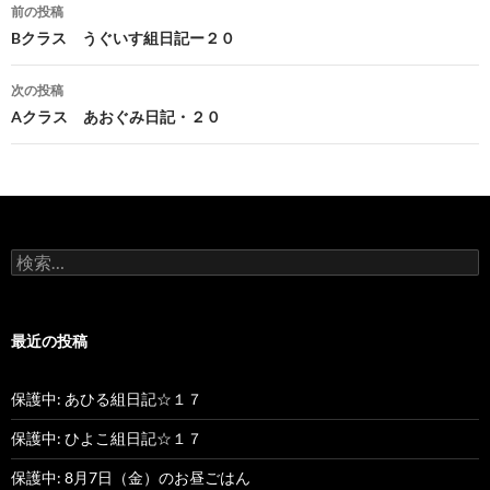
前の投稿
投
Bクラス うぐいす組日記ー２０
稿
次の投稿
ナ
Aクラス あおぐみ日記・２０
ビ
ゲ
ー
検
シ
索
:
ョ
最近の投稿
ン
保護中: あひる組日記☆１７
保護中: ひよこ組日記☆１７
保護中: 8月7日（金）のお昼ごはん