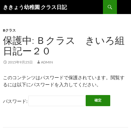
検
ききょう幼稚園 クラス日記
索
コ
ン
テ
ン
Bクラス
ツ
保護中: Ｂクラス きいろ組
へ
日記ー２０
ス
キ
ッ
2015年9月25日
ADMIN
プ
このコンテンツはパスワードで保護されています。閲覧す
るには以下にパスワードを入力してください。
パスワード: