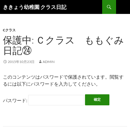
検
ききょう幼稚園 クラス日記
索
コ
ン
テ
ン
Cクラス
ツ
保護中: Ｃクラス ももぐみ
へ
日記㉔
ス
キ
ッ
2015年10月23日
ADMIN
プ
このコンテンツはパスワードで保護されています。閲覧す
るには以下にパスワードを入力してください。
パスワード: