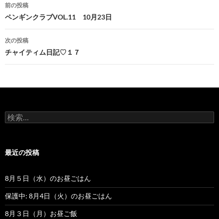
前の投稿
投
ペンギンクラブVOL.11 10月23日
稿
次の投稿
ナ
チャイティム日記♡１７
ビ
ゲ
ー
検
シ
索
:
ョ
最近の投稿
ン
8月５日（水）のお昼ごはん
保護中: 8月4日（火）のお昼ごはん
8月３日（月）お昼ご飯