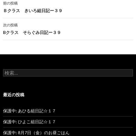
前の投稿
投
Ｂクラス きいろ組日記ー３９
稿
次の投稿
ナ
Bクラス そらぐみ日記ー３９
ビ
ゲ
ー
検
シ
索
:
ョ
最近の投稿
ン
保護中: あひる組日記☆１７
保護中: ひよこ組日記☆１７
保護中: 8月7日（金）のお昼ごはん