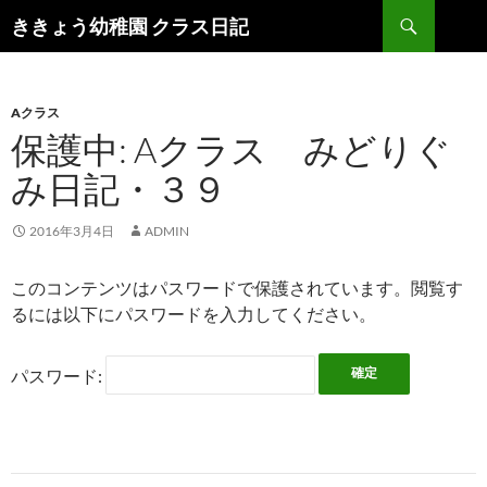
検
ききょう幼稚園 クラス日記
索
コ
ン
テ
ン
Aクラス
ツ
保護中: Aクラス みどりぐ
へ
み日記・３９
ス
キ
ッ
2016年3月4日
ADMIN
プ
このコンテンツはパスワードで保護されています。閲覧す
るには以下にパスワードを入力してください。
パスワード: