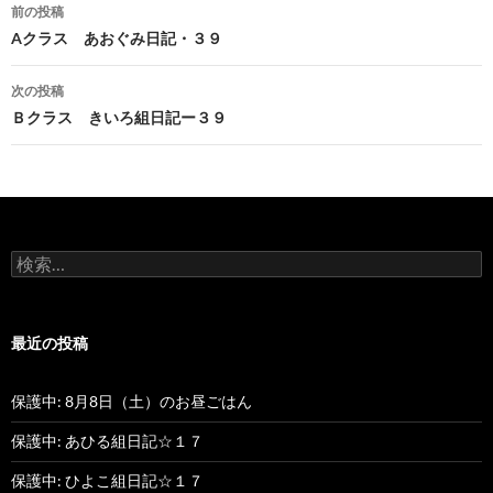
前の投稿
投
Aクラス あおぐみ日記・３９
稿
次の投稿
ナ
Ｂクラス きいろ組日記ー３９
ビ
ゲ
ー
検
シ
索
:
ョ
最近の投稿
ン
保護中: 8月8日（土）のお昼ごはん
保護中: あひる組日記☆１７
保護中: ひよこ組日記☆１７