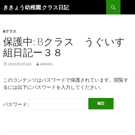
検
ききょう幼稚園 クラス日記
索
コ
ン
テ
ン
Bクラス
ツ
保護中: Bクラス うぐいす
へ
組日記ー３８
ス
キ
ッ
2016年3月4日
ADMIN
プ
このコンテンツはパスワードで保護されています。閲覧す
るには以下にパスワードを入力してください。
パスワード: