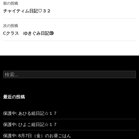
前の投稿
投
チャイティム日記♡３２
稿
次の投稿
ナ
Cクラス ゆきぐみ日記㊴
ビ
ゲ
ー
検
シ
索
:
ョ
最近の投稿
ン
保護中: あひる組日記☆１７
保護中: ひよこ組日記☆１７
保護中: 8月7日（金）のお昼ごはん