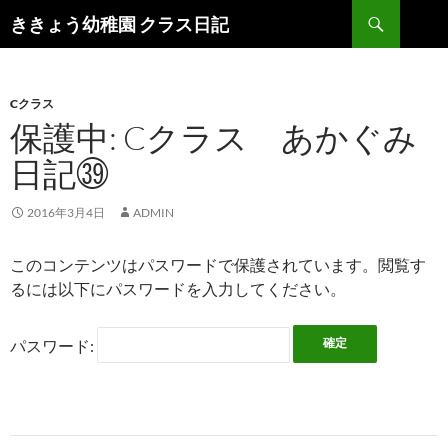
検
ききょう幼稚園 クラス日記
索
コ
ン
テ
ン
Cクラス
ツ
保護中: Cクラス あかぐみ
へ
日記㊴
ス
キ
ッ
2016年3月4日
ADMIN
プ
このコンテンツはパスワードで保護されています。閲覧す
るには以下にパスワードを入力してください。
パスワード: