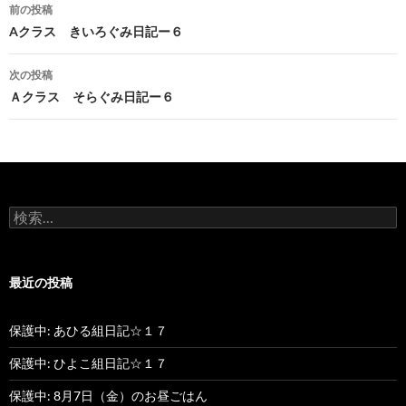
前の投稿
投
Aクラス きいろぐみ日記ー６
稿
次の投稿
ナ
Ａクラス そらぐみ日記ー６
ビ
ゲ
ー
検
シ
索
:
ョ
最近の投稿
ン
保護中: あひる組日記☆１７
保護中: ひよこ組日記☆１７
保護中: 8月7日（金）のお昼ごはん