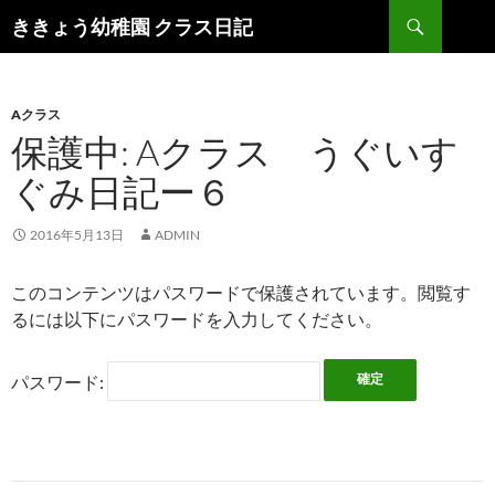
検
ききょう幼稚園 クラス日記
索
コ
ン
テ
ン
Aクラス
ツ
保護中: Aクラス うぐいす
へ
ぐみ日記ー６
ス
キ
ッ
2016年5月13日
ADMIN
プ
このコンテンツはパスワードで保護されています。閲覧す
るには以下にパスワードを入力してください。
パスワード: