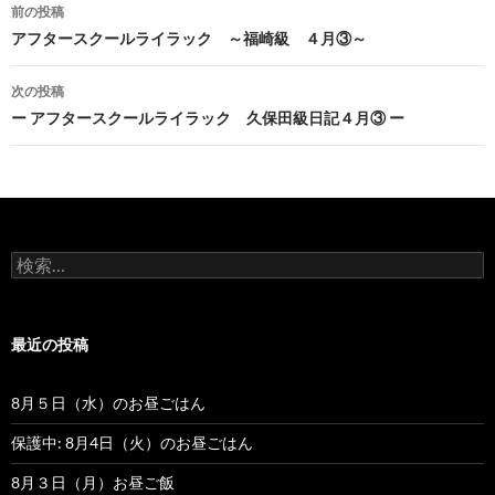
前の投稿
投
アフタースクールライラック ～福崎級 ４月③～
稿
次の投稿
ナ
ー アフタースクールライラック 久保田級日記４月③ ー
ビ
ゲ
ー
検
シ
索
:
ョ
最近の投稿
ン
8月５日（水）のお昼ごはん
保護中: 8月4日（火）のお昼ごはん
8月３日（月）お昼ご飯