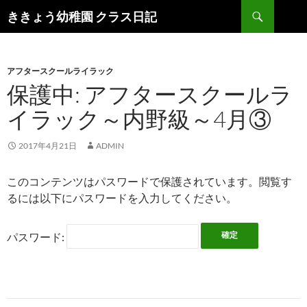
検
ききょう幼稚園 クラス日記
索
コ
ン
テ
ン
アフタースクールライラック
ツ
保護中: アフタースクールラ
へ
イラック～内野級～4月③
ス
キ
ッ
2017年4月21日
ADMIN
プ
このコンテンツはパスワードで保護されています。閲覧す
るには以下にパスワードを入力してください。
パスワード: