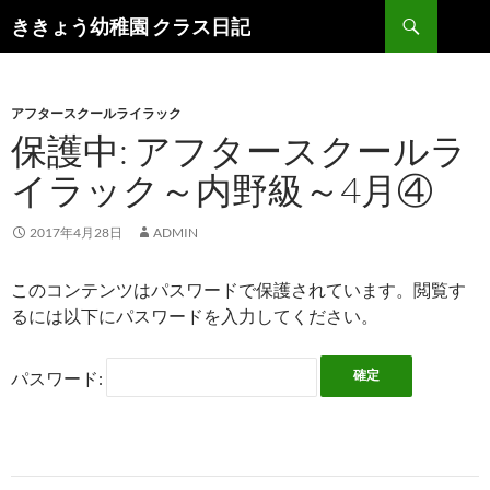
検
ききょう幼稚園 クラス日記
索
コ
ン
テ
ン
アフタースクールライラック
ツ
保護中: アフタースクールラ
へ
イラック～内野級～4月④
ス
キ
ッ
2017年4月28日
ADMIN
プ
このコンテンツはパスワードで保護されています。閲覧す
るには以下にパスワードを入力してください。
パスワード: