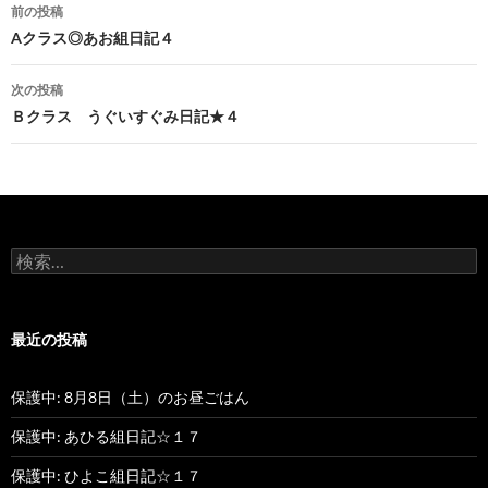
前の投稿
投
Aクラス◎あお組日記４
稿
次の投稿
ナ
Ｂクラス うぐいすぐみ日記★４
ビ
ゲ
ー
検
シ
索
:
ョ
最近の投稿
ン
保護中: 8月8日（土）のお昼ごはん
保護中: あひる組日記☆１７
保護中: ひよこ組日記☆１７