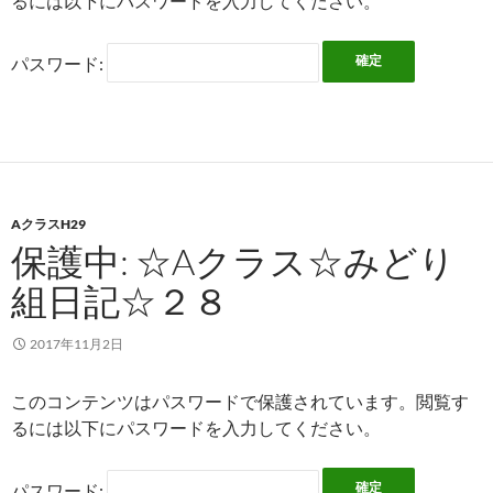
るには以下にパスワードを入力してください。
パスワード:
AクラスH29
保護中: ☆Aクラス☆みどり
組日記☆２８
2017年11月2日
このコンテンツはパスワードで保護されています。閲覧す
るには以下にパスワードを入力してください。
パスワード: