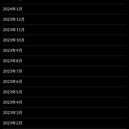
2024年1月
2023年12月
2023年11月
2023年10月
2023年9月
2023年8月
2023年7月
2023年6月
2023年5月
2023年4月
2023年3月
2023年2月