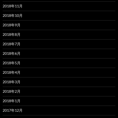
2018年11月
2018年10月
2018年9月
2018年8月
2018年7月
2018年6月
2018年5月
2018年4月
2018年3月
2018年2月
2018年1月
2017年12月