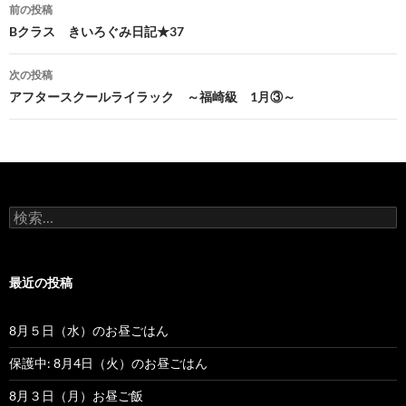
前の投稿
投
Bクラス きいろぐみ日記★37
稿
次の投稿
ナ
アフタースクールライラック ～福崎級 1月③～
ビ
ゲ
ー
検
シ
索
:
ョ
最近の投稿
ン
8月５日（水）のお昼ごはん
保護中: 8月4日（火）のお昼ごはん
8月３日（月）お昼ご飯