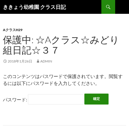
検
ききょう幼稚園 クラス日記
索
コ
ン
テ
ン
AクラスH29
ツ
保護中: ☆Aクラス☆みどり
へ
組日記☆３７
ス
キ
ッ
2018年1月26日
ADMIN
プ
このコンテンツはパスワードで保護されています。閲覧す
るには以下にパスワードを入力してください。
パスワード: