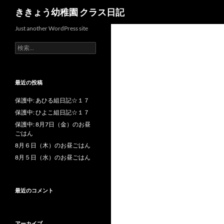
検
ききょう幼稚園 クラス日記
索
Just another WordPress site
検
索
:
最近の投稿
保護中: あひる組日記☆１７
保護中: ひよこ組日記☆１７
保護中: 8月7日（金）のお昼
ごはん
8月６日（木）のお昼ごはん
8月５日（水）のお昼ごはん
最近のコメント
アーカイブ