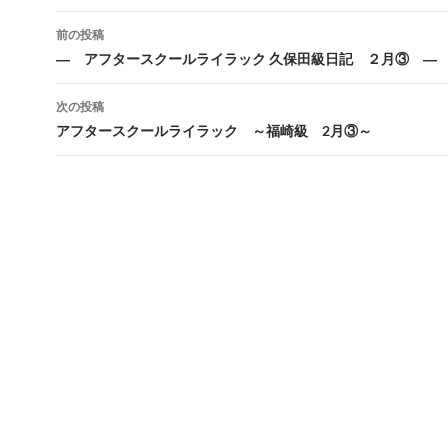
前の投稿
投
― アフタースクールライラック 久保田級日記 ２月③ ―
稿
次の投稿
ナ
アフタースクールライラック ～福崎級 2月③～
ビ
ゲ
ー
シ
ョ
ン