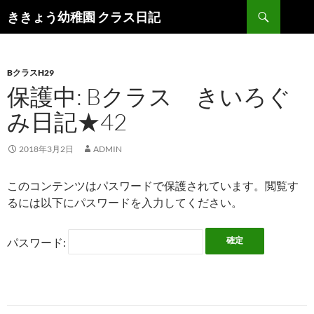
検
ききょう幼稚園 クラス日記
索
コ
ン
テ
ン
BクラスH29
ツ
保護中: Bクラス きいろぐ
へ
み日記★42
ス
キ
ッ
2018年3月2日
ADMIN
プ
このコンテンツはパスワードで保護されています。閲覧す
るには以下にパスワードを入力してください。
パスワード: