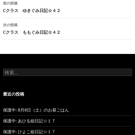
前の投稿
投
Cクラス ゆきぐみ日記☆４２
稿
次の投稿
ナ
Cクラス ももぐみ日記☆４２
ビ
ゲ
ー
検
シ
索
:
ョ
最近の投稿
ン
保護中: 8月8日（土）のお昼ごはん
保護中: あひる組日記☆１７
保護中: ひよこ組日記☆１７