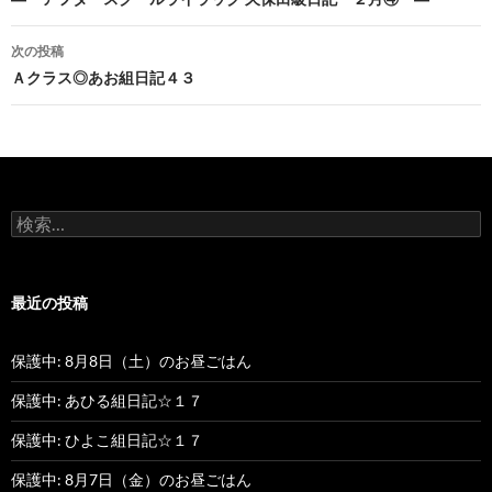
投
稿
次の投稿
ナ
Ａクラス◎あお組日記４３
ビ
ゲ
ー
検
シ
索
:
ョ
最近の投稿
ン
保護中: 8月8日（土）のお昼ごはん
保護中: あひる組日記☆１７
保護中: ひよこ組日記☆１７
保護中: 8月7日（金）のお昼ごはん