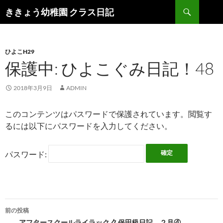
検
ききょう幼稚園 クラス日記
索
コ
ン
テ
ン
ひよこH29
ツ
保護中: ひよこぐみ日記！48
へ
ス
2018年3月9日
ADMIN
キ
ッ
このコンテンツはパスワードで保護されています。閲覧す
プ
るには以下にパスワードを入力してください。
パスワード:
前の投稿
― アフタースクールライラック 久保田級日記 ２月④ ―