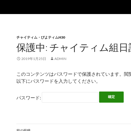
チャイティム・ぴよティムH30
保護中: チャイティム組日
2019年1月25日
ADMIN
このコンテンツはパスワードで保護されています。閲
以下にパスワードを入力してください。
パスワード:
前の投稿