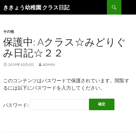
検
ききょう幼稚園 クラス日記
索
コ
ン
テ
ン
その他
ツ
保護中: Aクラス☆みどりぐ
へ
み日記☆２２
ス
キ
ッ
2019年10月4日
ADMIN
プ
このコンテンツはパスワードで保護されています。閲覧す
るには以下にパスワードを入力してください。
パスワード: