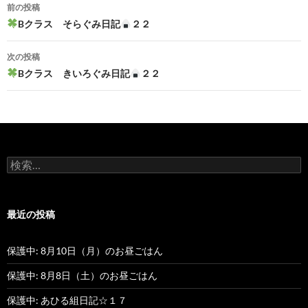
前の投稿
投
Bクラス そらぐみ日記
２２
稿
次の投稿
ナ
Bクラス きいろぐみ日記
２２
ビ
ゲ
ー
検
シ
索
:
ョ
最近の投稿
ン
保護中: 8月10日（月）のお昼ごはん
保護中: 8月8日（土）のお昼ごはん
保護中: あひる組日記☆１７