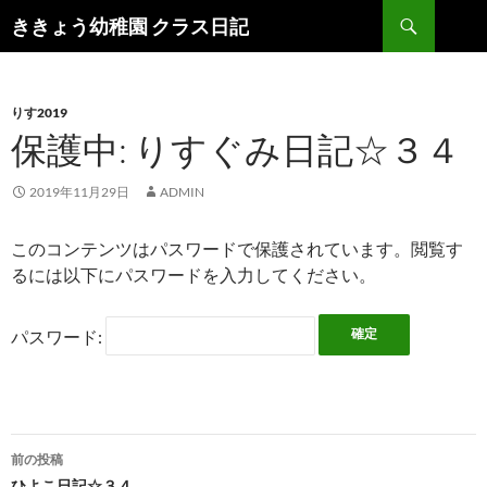
検
ききょう幼稚園 クラス日記
索
コ
ン
テ
ン
りす2019
ツ
保護中: りすぐみ日記☆３４
へ
ス
2019年11月29日
ADMIN
キ
ッ
このコンテンツはパスワードで保護されています。閲覧す
プ
るには以下にパスワードを入力してください。
パスワード:
前の投稿
ひよこ日記☆３４