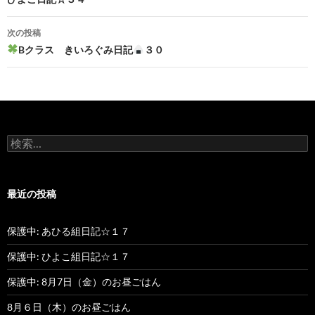
投
稿
次の投稿
ナ
Bクラス きいろぐみ日記
３０
ビ
ゲ
ー
検
シ
索
:
ョ
最近の投稿
ン
保護中: あひる組日記☆１７
保護中: ひよこ組日記☆１７
保護中: 8月7日（金）のお昼ごはん
8月６日（木）のお昼ごはん