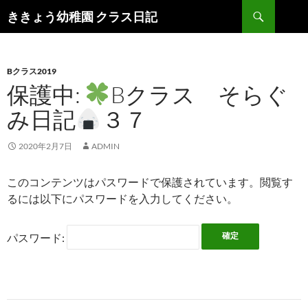
検
ききょう幼稚園 クラス日記
索
コ
ン
テ
ン
Bクラス2019
ツ
保護中:
Bクラス そらぐ
へ
み日記
３７
ス
キ
ッ
2020年2月7日
ADMIN
プ
このコンテンツはパスワードで保護されています。閲覧す
るには以下にパスワードを入力してください。
パスワード: