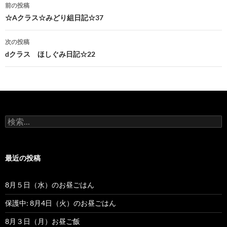
前の投稿
投
☆Aクラス☆みどり組日記☆37
稿
次の投稿
ナ
dクラス ほしぐみ日記☆22
ビ
ゲ
ー
検
シ
索
:
ョ
最近の投稿
ン
8月５日（水）のお昼ごはん
保護中: 8月4日（火）のお昼ごはん
8月３日（月）お昼ご飯