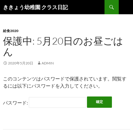
検
ききょう幼稚園 クラス日記
索
コ
ン
テ
ン
給食2020
ツ
保護中: 5月20日のお昼ごは
へ
ん
ス
キ
ッ
2020年5月20日
ADMIN
プ
このコンテンツはパスワードで保護されています。閲覧す
るには以下にパスワードを入力してください。
パスワード: