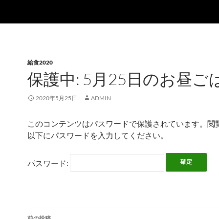
給食2020
保護中: 5月25日のお昼ご
2020年5月25日
ADMIN
このコンテンツはパスワードで保護されています。閲
以下にパスワードを入力してください。
パスワード:
前の投稿