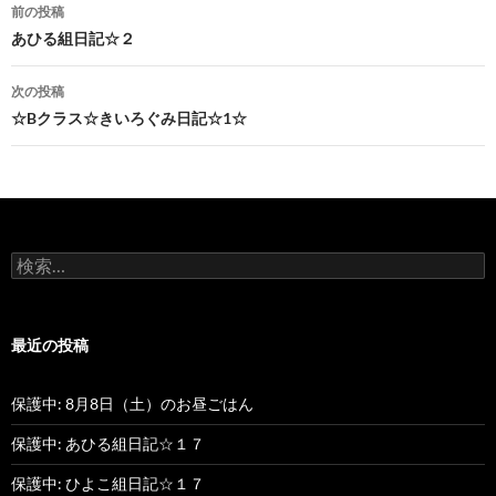
前の投稿
投
あひる組日記☆２
稿
次の投稿
ナ
☆Bクラス☆きいろぐみ日記☆1☆
ビ
ゲ
ー
検
シ
索
:
ョ
最近の投稿
ン
保護中: 8月8日（土）のお昼ごはん
保護中: あひる組日記☆１７
保護中: ひよこ組日記☆１７