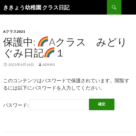
検
ききょう幼稚園 クラス日記
索
コ
ン
テ
ン
Aクラス2021
ツ
保護中:
Aクラス みどり
へ
ぐみ日記
１
ス
キ
ッ
2021年4月16日
ADMIN
プ
このコンテンツはパスワードで保護されています。閲覧す
るには以下にパスワードを入力してください。
パスワード: