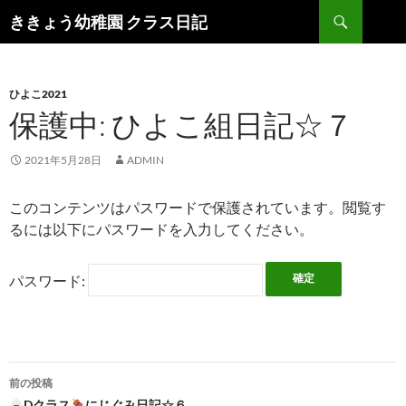
検
ききょう幼稚園 クラス日記
索
コ
ン
テ
ン
ひよこ2021
ツ
保護中: ひよこ組日記☆７
へ
ス
2021年5月28日
ADMIN
キ
ッ
このコンテンツはパスワードで保護されています。閲覧す
プ
るには以下にパスワードを入力してください。
パスワード:
前の投稿
Dクラス
にじぐみ日記☆６