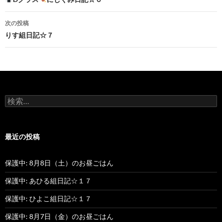
投
稿
次の投稿
ナ
りす組日記☆７
ビ
ゲ
ー
検
シ
索
:
ョ
最近の投稿
ン
保護中: 8月8日（土）のお昼ごはん
保護中: あひる組日記☆１７
保護中: ひよこ組日記☆１７
保護中: 8月7日（金）のお昼ごはん