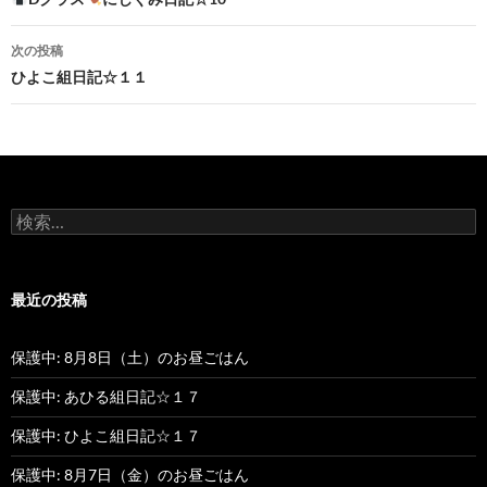
投
稿
次の投稿
ナ
ひよこ組日記☆１１
ビ
ゲ
ー
検
シ
索
:
ョ
最近の投稿
ン
保護中: 8月8日（土）のお昼ごはん
保護中: あひる組日記☆１７
保護中: ひよこ組日記☆１７
保護中: 8月7日（金）のお昼ごはん