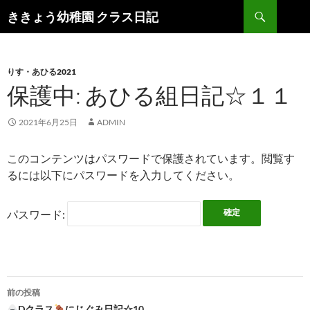
検
ききょう幼稚園 クラス日記
索
コ
ン
テ
ン
りす・あひる2021
ツ
保護中: あひる組日記☆１１
へ
ス
2021年6月25日
ADMIN
キ
ッ
このコンテンツはパスワードで保護されています。閲覧す
プ
るには以下にパスワードを入力してください。
パスワード:
前の投稿
Dクラス
にじぐみ日記☆10