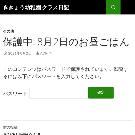
検
ききょう幼稚園 クラス日記
索
コ
ン
テ
ン
その他
ツ
保護中: 8月2日のお昼ごはん
へ
ス
2021年8月2日
ADMIN
キ
ッ
このコンテンツはパスワードで保護されています。閲覧す
プ
るには以下にパスワードを入力してください。
パスワード:
前の投稿
あひる組日記☆１６