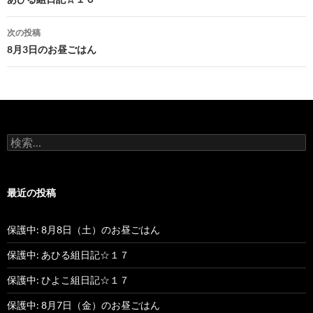
投
稿
次の投稿
ナ
8月3日のお昼ごはん
ビ
ゲ
ー
検
シ
索
:
ョ
最近の投稿
ン
保護中: 8月8日（土）のお昼ごはん
保護中: あひる組日記☆１７
保護中: ひよこ組日記☆１７
保護中: 8月7日（金）のお昼ごはん