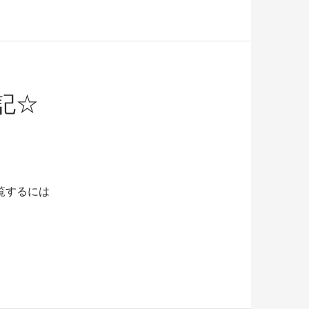
記☆
覧するには