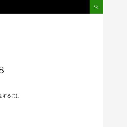
コンテンツへスキップ
８
覧するには