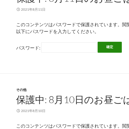
2021年8月11日
このコンテンツはパスワードで保護されています。閲
以下にパスワードを入力してください。
パスワード:
その他
保護中: 8月10日のお昼ご
2021年8月10日
このコンテンツはパスワードで保護されています。閲