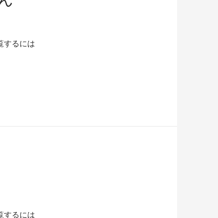
覧するには
覧するには