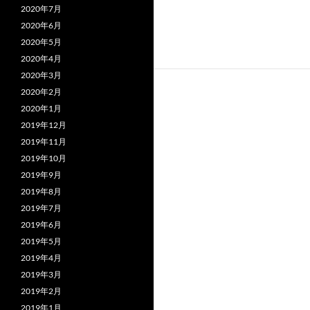
2020年7月
2020年6月
2020年5月
2020年4月
2020年3月
2020年2月
2020年1月
2019年12月
2019年11月
2019年10月
2019年9月
2019年8月
2019年7月
2019年6月
2019年5月
2019年4月
2019年3月
2019年2月
2019年1月