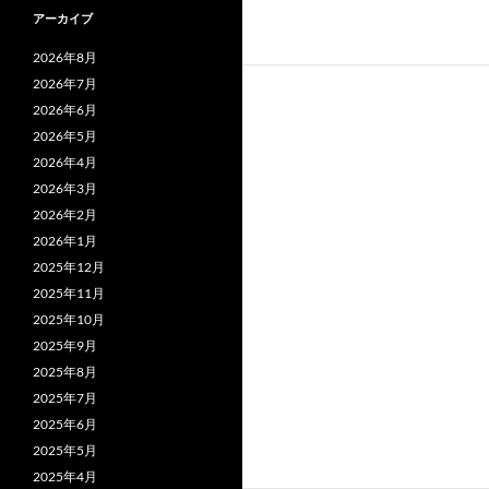
アーカイブ
2026年8月
2026年7月
2026年6月
2026年5月
2026年4月
2026年3月
2026年2月
2026年1月
2025年12月
2025年11月
2025年10月
2025年9月
2025年8月
2025年7月
2025年6月
2025年5月
2025年4月