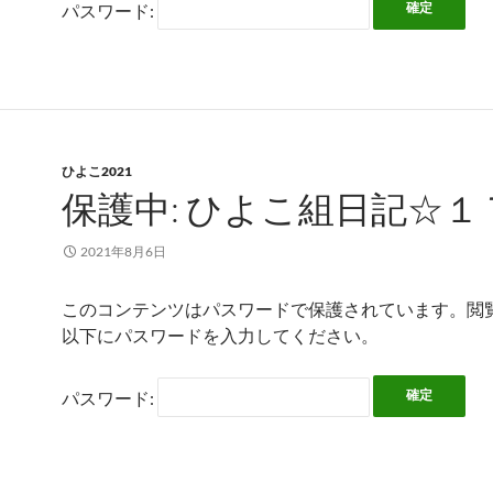
パスワード:
ひよこ2021
保護中: ひよこ組日記☆１
2021年8月6日
このコンテンツはパスワードで保護されています。閲
以下にパスワードを入力してください。
パスワード: