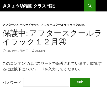
検
ききょう幼稚園 クラス日記
索
コ
ン
テ
ン
アフタースクールライラック
,
アフタースクールライラック2021
ツ
保護中: アフタースクールラ
へ
イラック１２月④
ス
キ
ッ
2021年12月24日
ADMIN
プ
このコンテンツはパスワードで保護されています。閲覧す
るには以下にパスワードを入力してください。
パスワード: