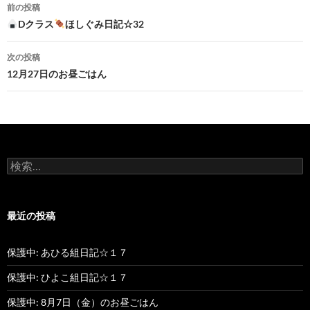
前の投稿
投
Dクラス
ほしぐみ日記☆32
稿
次の投稿
ナ
12月27日のお昼ごはん
ビ
ゲ
ー
検
シ
索
:
ョ
最近の投稿
ン
保護中: あひる組日記☆１７
保護中: ひよこ組日記☆１７
保護中: 8月7日（金）のお昼ごはん