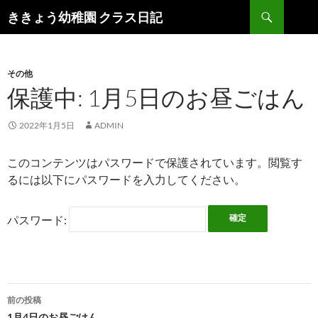
検
ききょう幼稚園 クラス日記
索
コ
ン
テ
ン
その他
ツ
保護中: 1月5日のお昼ごはん
へ
ス
2022年1月5日
ADMIN
キ
ッ
このコンテンツはパスワードで保護されています。閲覧す
プ
るには以下にパスワードを入力してください。
パスワード:
前の投稿
1月4日のお昼ごはん