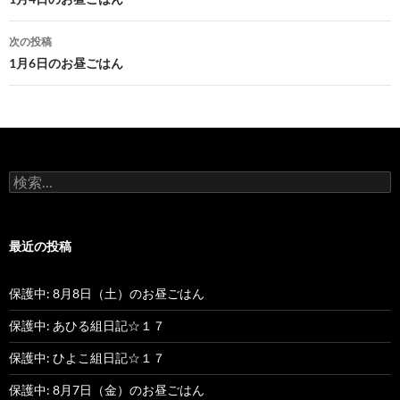
投
稿
次の投稿
ナ
1月6日のお昼ごはん
ビ
ゲ
ー
検
シ
索
:
ョ
最近の投稿
ン
保護中: 8月8日（土）のお昼ごはん
保護中: あひる組日記☆１７
保護中: ひよこ組日記☆１７
保護中: 8月7日（金）のお昼ごはん