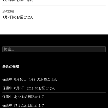
投
稿
次の投稿
ナ
1月7日のお昼ごはん
ビ
ゲ
ー
検
シ
索
:
ョ
最近の投稿
ン
保護中: 8月10日（月）のお昼ごはん
保護中: 8月8日（土）のお昼ごはん
保護中: あひる組日記☆１７
保護中: ひよこ組日記☆１７