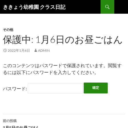
検
ききょう幼稚園 クラス日記
索
コ
ン
テ
ン
その他
ツ
保護中: 1月6日のお昼ごはん
へ
ス
2022年1月6日
ADMIN
キ
ッ
このコンテンツはパスワードで保護されています。閲覧す
プ
るには以下にパスワードを入力してください。
パスワード:
前の投稿
1月5日のお昼ごはん