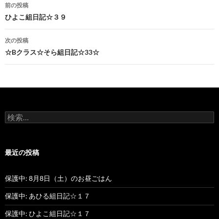
前の投稿
投
ひよこ組日記☆３９
稿
次の投稿
ナ
☆Bクラス☆そら組日記☆33☆
ビ
ゲ
ー
検
シ
索
:
ョ
最近の投稿
ン
保護中: 8月8日（土）のお昼ごはん
保護中: あひる組日記☆１７
保護中: ひよこ組日記☆１７