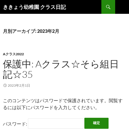
検
ききょう幼稚園 クラス日記
索
コ
ン
テ
ン
月別アーカイブ: 2023年2月
ツ
へ
ス
キ
Aクラス2022
ッ
保護中: Aクラス☆そら組日
プ
記☆35
2023年2月1日
このコンテンツはパスワードで保護されています。閲覧す
るには以下にパスワードを入力してください。
パスワード: