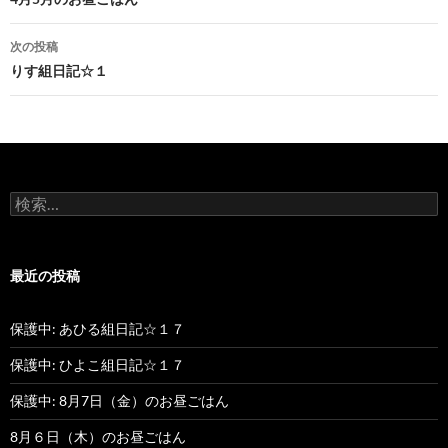
投
稿
次の投稿
ナ
りす組日記☆１
ビ
ゲ
ー
検
シ
索
:
ョ
最近の投稿
ン
保護中: あひる組日記☆１７
保護中: ひよこ組日記☆１７
保護中: 8月7日（金）のお昼ごはん
8月６日（木）のお昼ごはん