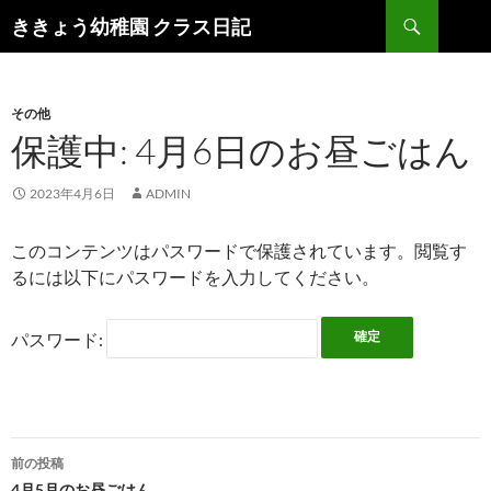
検
ききょう幼稚園 クラス日記
索
コ
ン
テ
ン
その他
ツ
保護中: 4月6日のお昼ごはん
へ
ス
2023年4月6日
ADMIN
キ
ッ
このコンテンツはパスワードで保護されています。閲覧す
プ
るには以下にパスワードを入力してください。
パスワード:
前の投稿
4月5月のお昼ごはん