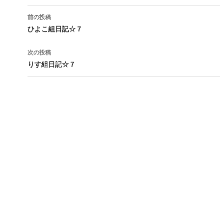
前の投稿
投
ひよこ組日記☆７
稿
次の投稿
ナ
りす組日記☆７
ビ
ゲ
ー
シ
ョ
ン