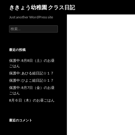
検
ききょう幼稚園 クラス日記
索
Just another WordPress site
検
索
:
最近の投稿
保護中: 8月8日（土）のお昼
ごはん
保護中: あひる組日記☆１７
保護中: ひよこ組日記☆１７
保護中: 8月7日（金）のお昼
ごはん
8月６日（木）のお昼ごはん
最近のコメント