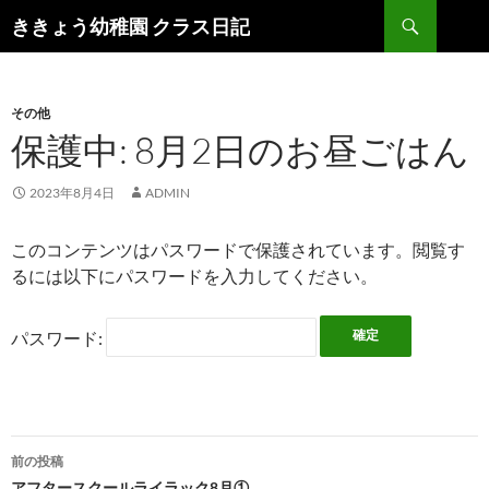
検
ききょう幼稚園 クラス日記
索
コ
ン
テ
ン
その他
ツ
保護中: 8月2日のお昼ごはん
へ
ス
2023年8月4日
ADMIN
キ
ッ
このコンテンツはパスワードで保護されています。閲覧す
プ
るには以下にパスワードを入力してください。
パスワード:
前の投稿
アフタースクールライラック8月①