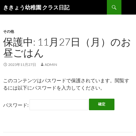
検
ききょう幼稚園 クラス日記
索
コ
ン
テ
ン
その他
ツ
保護中: 11月27日（月）のお
へ
昼ごはん
ス
キ
ッ
2023年11月27日
ADMIN
プ
このコンテンツはパスワードで保護されています。閲覧す
るには以下にパスワードを入力してください。
パスワード: