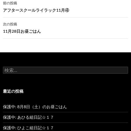
前の投稿
投
アフタースクールライラック11月④
稿
次の投稿
ナ
11月28日お昼ごはん
ビ
ゲ
ー
検
シ
索
:
ョ
最近の投稿
ン
保護中: 8月8日（土）のお昼ごはん
保護中: あひる組日記☆１７
保護中: ひよこ組日記☆１７