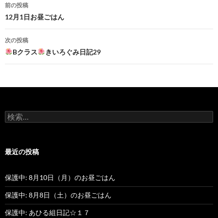
前の投稿
投
12月1日お昼ごはん
稿
次の投稿
ナ
Bクラス
きいろぐみ日記29
ビ
ゲ
ー
検
シ
索
:
ョ
最近の投稿
ン
保護中: 8月10日（月）のお昼ごはん
保護中: 8月8日（土）のお昼ごはん
保護中: あひる組日記☆１７