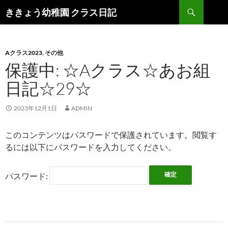
検
ききょう幼稚園 クラス日記
索
コ
ン
テ
ン
Aクラス2023
,
その他
ツ
保護中: ☆Aクラス☆あお組
へ
日記☆29☆
ス
キ
ッ
2023年12月1日
ADMIN
プ
このコンテンツはパスワードで保護されています。閲覧す
るには以下にパスワードを入力してください。
パスワード: