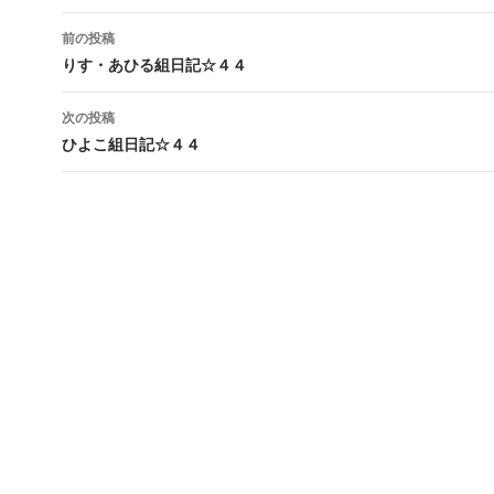
前の投稿
投
りす・あひる組日記☆４４
稿
次の投稿
ナ
ひよこ組日記☆４４
ビ
ゲ
ー
シ
ョ
ン