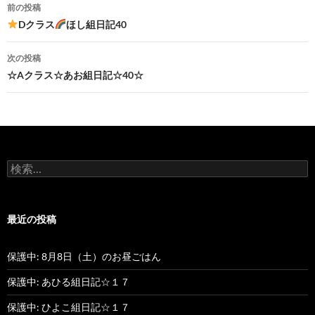
前の投稿
投
Dクラス
ほし組日記40
稿
次の投稿
ナ
☆Aクラス☆あお組日記☆40☆
ビ
ゲ
ー
検
シ
索
:
ョ
最近の投稿
ン
保護中: 8月8日（土）のお昼ごはん
保護中: あひる組日記☆１７
保護中: ひよこ組日記☆１７