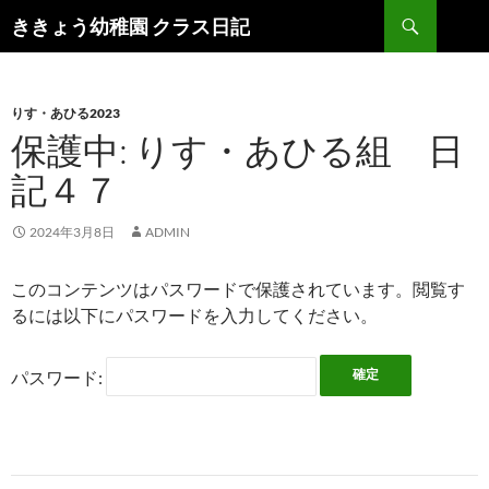
検
ききょう幼稚園 クラス日記
索
コ
ン
テ
ン
りす・あひる2023
ツ
保護中: りす・あひる組 日
へ
記４７
ス
キ
ッ
2024年3月8日
ADMIN
プ
このコンテンツはパスワードで保護されています。閲覧す
るには以下にパスワードを入力してください。
パスワード: