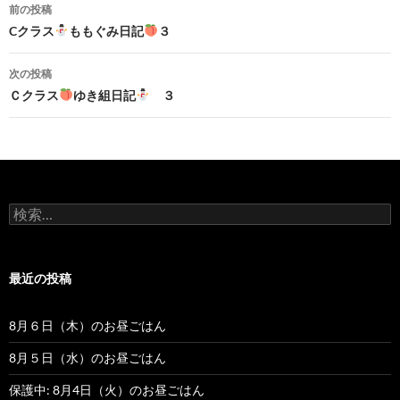
前の投稿
投
Cクラス
ももぐみ日記
３
稿
次の投稿
ナ
Ｃクラス
ゆき組日記
３
ビ
ゲ
ー
検
シ
索
:
ョ
最近の投稿
ン
8月６日（木）のお昼ごはん
8月５日（水）のお昼ごはん
保護中: 8月4日（火）のお昼ごはん