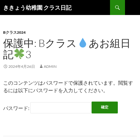
検
ききょう幼稚園 クラス日記
索
コ
ン
テ
ン
Bクラス2024
ツ
保護中: Bクラス
あお組日
へ
記
3
ス
キ
ッ
2024年4月26日
ADMIN
プ
このコンテンツはパスワードで保護されています。閲覧す
るには以下にパスワードを入力してください。
パスワード: