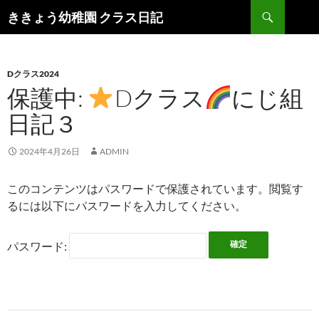
検
ききょう幼稚園 クラス日記
索
コ
ン
テ
ン
Dクラス2024
ツ
保護中:
Dクラス
にじ組
へ
日記３
ス
キ
ッ
2024年4月26日
ADMIN
プ
このコンテンツはパスワードで保護されています。閲覧す
るには以下にパスワードを入力してください。
パスワード: