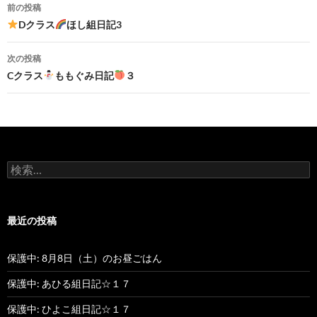
前の投稿
投
Dクラス
ほし組日記3
稿
次の投稿
ナ
Cクラス
ももぐみ日記
３
ビ
ゲ
ー
検
シ
索
:
ョ
最近の投稿
ン
保護中: 8月8日（土）のお昼ごはん
保護中: あひる組日記☆１７
保護中: ひよこ組日記☆１７