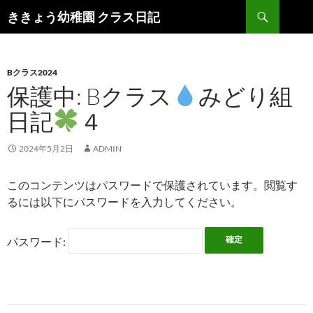
検
ききょう幼稚園 クラス日記
索
コ
ン
テ
ン
Bクラス2024
ツ
保護中: Bクラス
みどり組
へ
日記
４
ス
キ
ッ
2024年5月2日
ADMIN
プ
このコンテンツはパスワードで保護されています。閲覧す
るには以下にパスワードを入力してください。
パスワード: