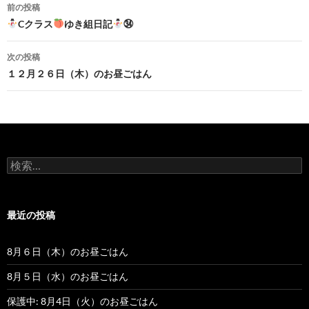
前の投稿
投
Cクラス
ゆき組日記
㉞
稿
次の投稿
ナ
１２月２６日（木）のお昼ごはん
ビ
ゲ
ー
検
シ
索
:
ョ
最近の投稿
ン
8月６日（木）のお昼ごはん
8月５日（水）のお昼ごはん
保護中: 8月4日（火）のお昼ごはん