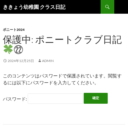
検
ききょう幼稚園 クラス日記
索
コ
ン
テ
ン
ポニート2024
ツ
保護中: ポニートクラブ日記
へ
㉒
ス
キ
ッ
2024年12月25日
ADMIN
プ
このコンテンツはパスワードで保護されています。閲覧す
るには以下にパスワードを入力してください。
パスワード: